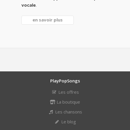
vocale
.
en savoir plus
PlayPopSongs
Les offres
La boutique
Les chansons
Le blog