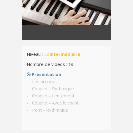
Niveau :
intermédiaire
Nombre de vidéos :
16
Présentation
- Les accords
- Couplet - Rythmique
- Couplet - Lentement
- Couplet - Avec le chant
- Pont - Rythmique
- Pont - Lentement
- Pont - Avec le chant
- Refrain - Rythmique