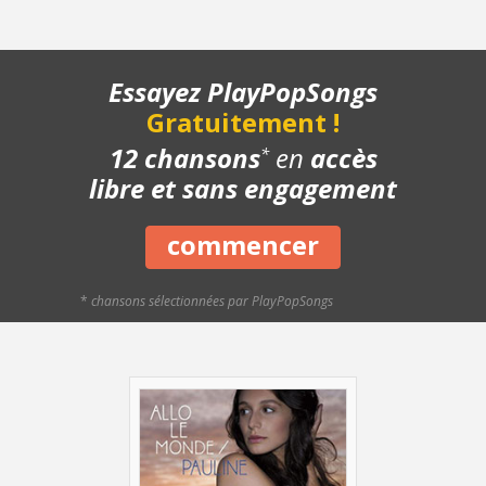
- Refrain - Lentement
- Refrain - Descente de sixte
- Refrain - Avec le chant
Essayez PlayPopSongs
- Structure de la chanson
Gratuitement !
- Chanson complète
- Playback piano
12 chansons
en
accès
*
- Bonus
libre et sans engagement
commencer
*
chansons sélectionnées par PlayPopSongs