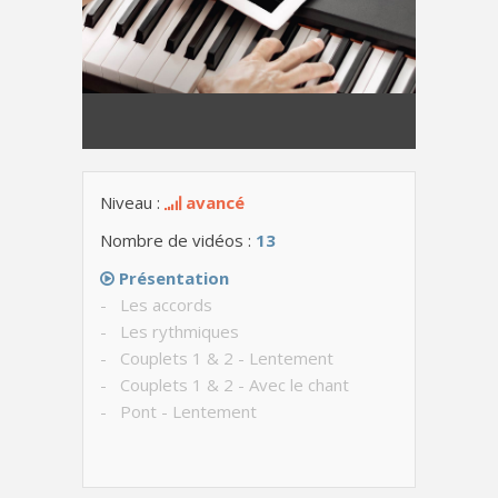
Niveau :
avancé
Nombre de vidéos :
13
Présentation
- Les accords
- Les rythmiques
- Couplets 1 & 2 - Lentement
- Couplets 1 & 2 - Avec le chant
- Pont - Lentement
- Pont - Avec le chant
- Couplet final - Lentement
- Couplet final - Avec le chant