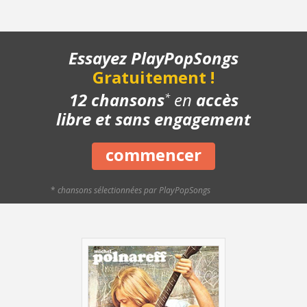
- Structure de la chanson
- Chanson complète
- Playback piano
Essayez PlayPopSongs
- Bonus
Gratuitement !
12 chansons
en
accès
*
libre et sans engagement
commencer
*
chansons sélectionnées par PlayPopSongs