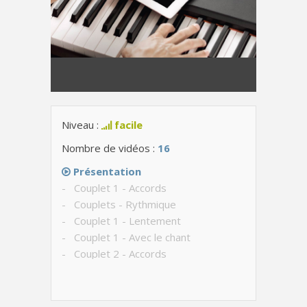
Niveau :
facile
Nombre de vidéos :
16
Présentation
- Couplet 1 - Accords
- Couplets - Rythmique
- Couplet 1 - Lentement
- Couplet 1 - Avec le chant
- Couplet 2 - Accords
- Couplet 2 - Lentement
- Couplet 2 - Avec le chant
- Refrain - Accords