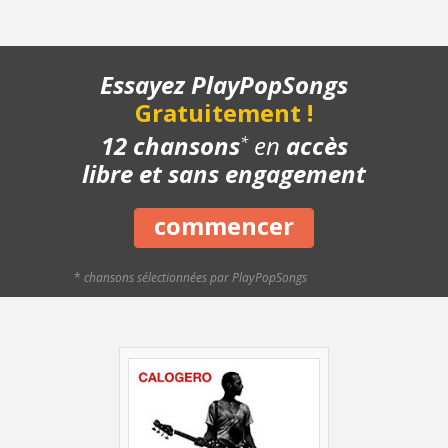
- Refrain - Rythmique
- Refrain - Lentement
- Refrain - Avec le chant
Essayez PlayPopSongs
- Structure de la chanson
Gratuitement !
- Chanson complète
- Playback piano
12 chansons
en
accès
*
- Bonus
libre et sans engagement
commencer
*
chansons sélectionnées par PlayPopSongs