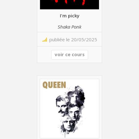
I'm picky
Shaka Ponk
publiée le 20/05/2025
voir ce cours