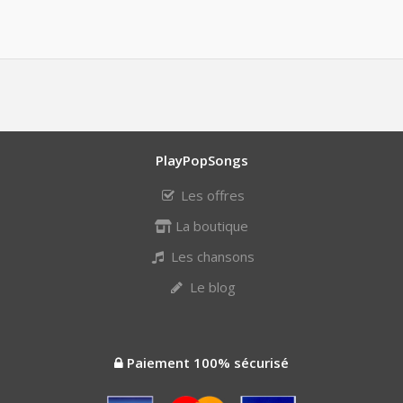
PlayPopSongs
Les offres
La boutique
Les chansons
Le blog
Paiement 100% sécurisé