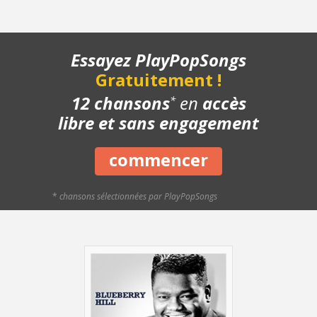
- Couplet - Lentement
- Couplet - Avec le chant
- Structure de la chanson
Essayez PlayPopSongs
- Chanson complète
Gratuitement !
- Playback piano
- Bonus
12 chansons
en
accès
*
libre et sans engagement
commencer
*
chansons sélectionnées par PlayPopSongs