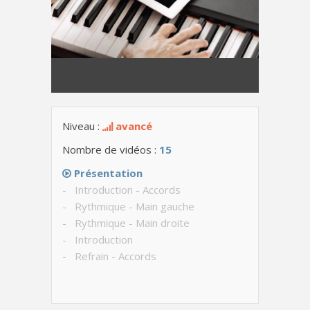
Niveau :
avancé
Nombre de vidéos :
15
Présentation
- Introduction - Accords
- Rythmique - Main gauche
- Rythmique - Main droite
- Introduction
- Refrain - Accords
- Refrain - Lentement
- Refrain - Avec le chant
- Couplet - Accords