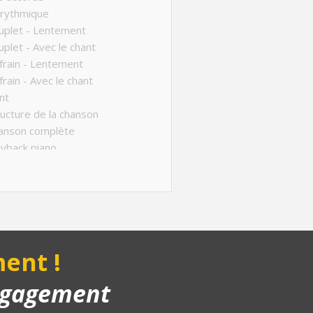
 rythmique
uplet - Lentement
plet - Avec le chant
rain - Lentement
rain - Avec le chant
nt
ucture de la chanson
anson complète
yback piano
us - Variante Couplet
ent !
engagement