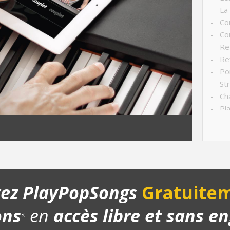
- La
- Co
- Cou
- Ref
- Ref
- Po
- Str
- Ch
- Pla
- Bon
yez PlayPopSongs
Gratuitem
ons
en
accès libre et sans 
*