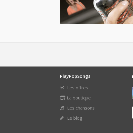
PlayPopSongs
Les offres
La boutique
Les chansons
Le blog