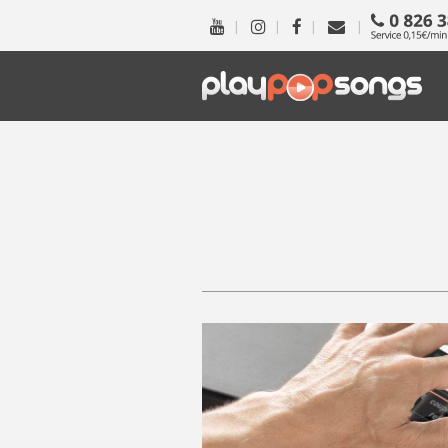
|
|
|
|