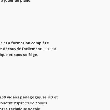
à jouer au piano
.
er
?
La formation complète
de
découvrir facilement
le plaisir
ique et sans solfège
.
 200 vidéos pédagogiques HD
et
 souvent inspirées de grands
otre technique vocale
.