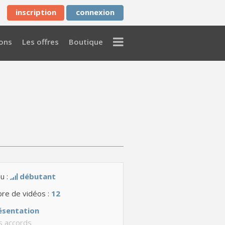
inscription
connexion
Menu
ons
Les offres
Boutique
u :
débutant
re de vidéos :
12
ésentation
s accords