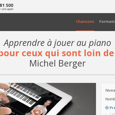
Chansons
Formati
Apprendre à jouer au piano
pour ceux qui sont loin de
Michel Berger
Nivea
Nomb
Pr
- Le