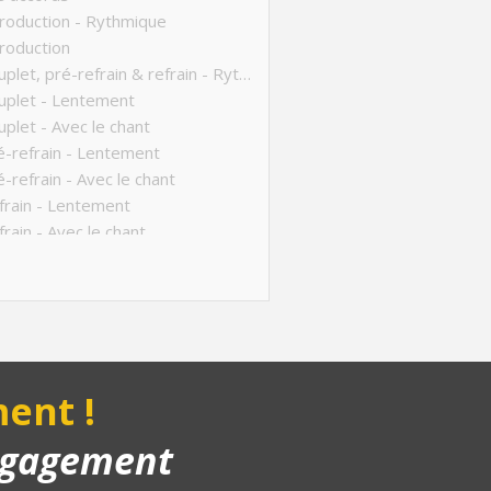
roduction - Rythmique
roduction
- Couplet, pré-refrain & refrain - Rythmique
uplet - Lentement
plet - Avec le chant
-refrain - Lentement
-refrain - Avec le chant
rain - Lentement
rain - Avec le chant
ucture de la chanson
anson complète
yback piano
nus 1
nus 2
ent !
engagement