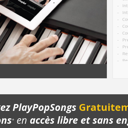
- Int
- Int
- Co
- Cou
- Pré
- Pré
- Ref
- Ref
- Str
- Ch
- Pla
- Bo
- Bo
yez PlayPopSongs
Gratuitem
ons
en
accès libre et sans 
*