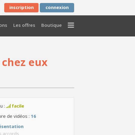
inscription
connexion
Menu
ons
Les offres
Boutique
 chez eux
u :
facile
re de vidéos :
16
ésentation
s accords