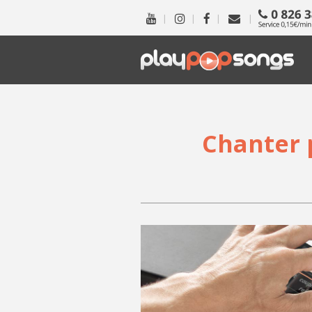
|
|
|
|
Chanter 