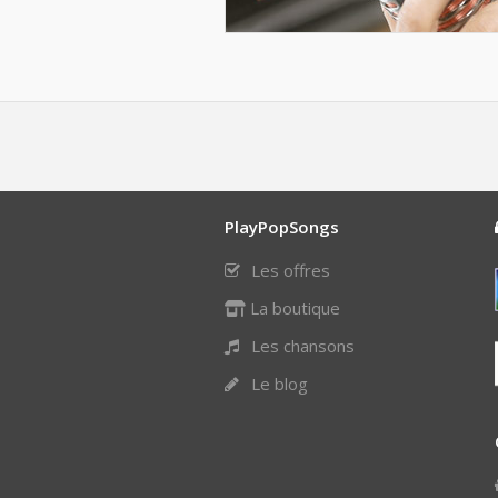
PlayPopSongs
Les offres
La boutique
Les chansons
Le blog