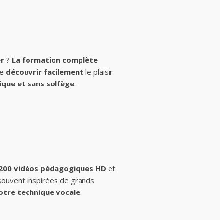
er
?
La formation complète
de
découvrir facilement
le plaisir
ique et sans solfège
.
 200 vidéos pédagogiques HD
et
 souvent inspirées de grands
otre technique vocale
.