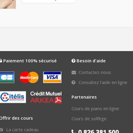
Paiement 100% sécurisé
Besoin d'aide
Contactez-nous
Consultez l'aide en ligne
Partenaires
Cours de piano en ligne
Offrir des cours
Cours de solfège
La carte cadeau