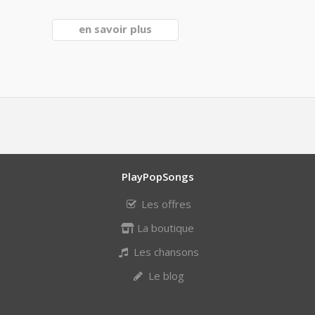
en savoir plus
PlayPopSongs
Les offres
La boutique
Les chansons
Le blog