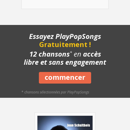
- Refrain - Lentement
- Refrain - Avec le chant
- Pont - Accords
- Pont - Lentement
- Pont - Avec le chant
Essayez PlayPopSongs
- Structure de la chanson
Gratuitement !
- Chanson complète
- Playback piano
12 chansons
en
accès
*
- Bonus
libre et sans engagement
commencer
*
chansons sélectionnées par PlayPopSongs