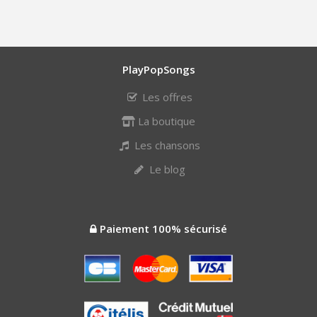
PlayPopSongs
Les offres
La boutique
Les chansons
Le blog
Paiement 100% sécurisé