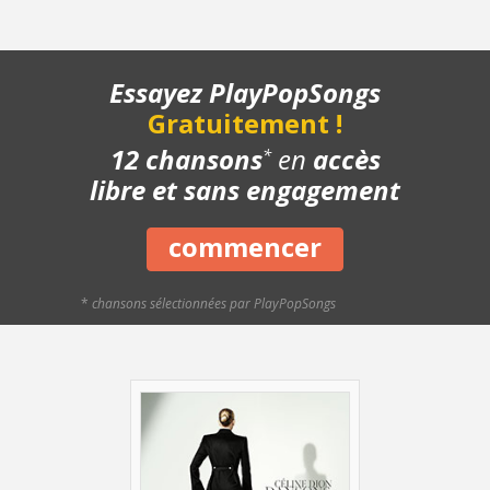
- Pont - Avec le chant
- Final - Lentement
- Final - A tempo
Essayez PlayPopSongs
- Structure de la chanson
Gratuitement !
- Chanson complète
- Playback piano
12 chansons
en
accès
*
libre et sans engagement
commencer
*
chansons sélectionnées par PlayPopSongs