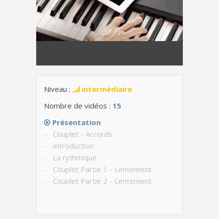
Niveau :
intermédiaire
Nombre de vidéos :
15
Présentation
- Couplet - Accords
- Introduction
- La rythmique
- Couplet Partie 1 - Lentement
- Couplet Partie 2 - Lentement
- Couplet - Avec le chant
- Pont & final - Accords
- Pont - Lentement