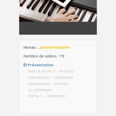
Niveau :
intermédiaire
Nombre de vidéos :
19
Présentation
- Intro & Partie 1 - Accords
- Introduction - Lentement
- Introduction - A tempo
- La rythmique
- Partie 1 - Lentement
- Partie 1 - Avec le chant
- Parties 2, 3, 4 & 5 - Accords
- Partie 2 - Lentement