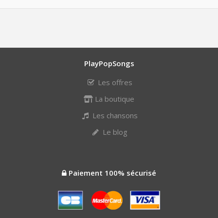
PlayPopSongs
Les offres
La boutique
Les chansons
Le blog
Paiement 100% sécurisé