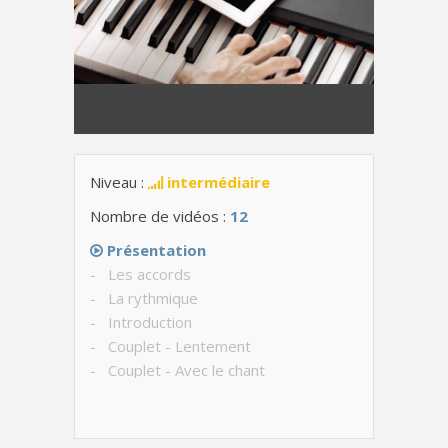
Niveau :
intermédiaire
Nombre de vidéos :
12
Présentation
- Les accords
- La rythmique
- Introduction
- Couplet - Lentement
- Couplet - Avec le chant
- Les accords +1/2 ton
- Couplet +1/2 ton - Lentement
- Couplet +1/2 ton - Avec le chant