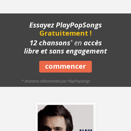
- Structure de la chanson
- Chanson complète
- Playback piano
Essayez PlayPopSongs
Gratuitement !
12 chansons
en
accès
*
libre et sans engagement
commencer
*
chansons sélectionnées par PlayPopSongs