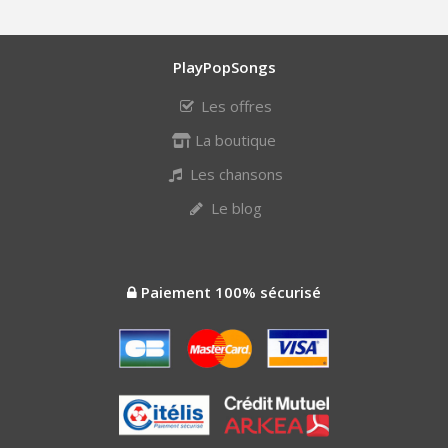
PlayPopSongs
Les offres
La boutique
Les chansons
Le blog
Paiement 100% sécurisé