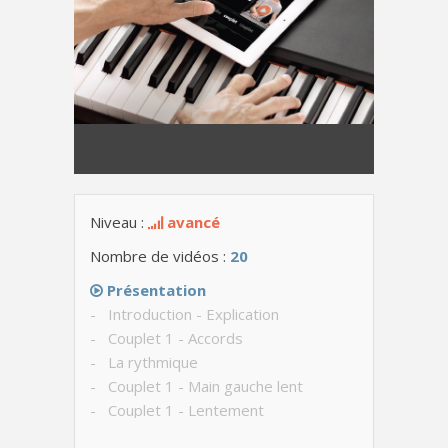
Niveau :
avancé
Nombre de vidéos :
20
Présentation
- Introduction - Explication
- Couplet 1 - Accords
- La rythmique
- Couplet 1 - Main gauche lent
- Couplet 1 - Lentement
- Couplet 1 - Avec le chant