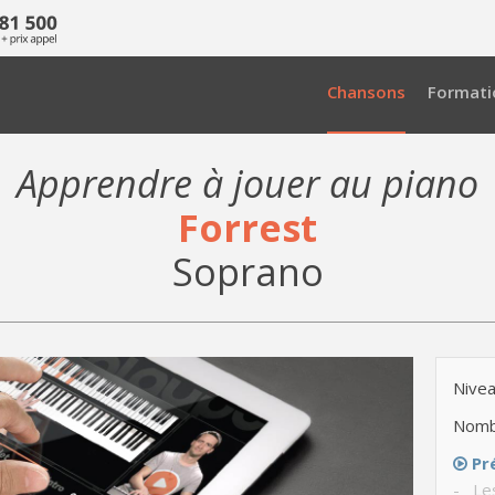
Chansons
Formati
Apprendre à jouer au piano
Forrest
Soprano
Nivea
Nomb
Pr
- Le