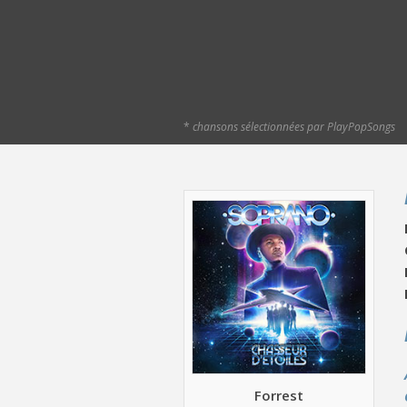
*
chansons sélectionnées par PlayPopSongs
Forrest