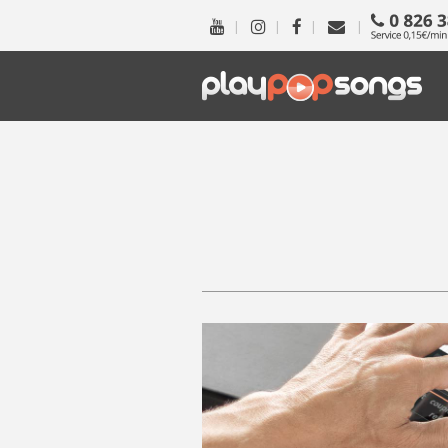
|
|
|
|