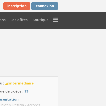
inscription
connexion
Menu
ons
Les offres
Boutique
u :
intermédiaire
re de vidéos :
19
ésentation
plet & Refrain - Accords