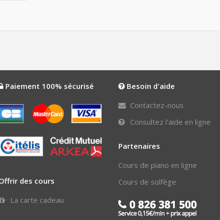
Paiement 100% sécurisé
Besoin d'aide
Contactez-nous
Consultez l'aide en ligne
Partenaires
Cours de piano en ligne
Offrir des cours
Cours de solfège
La carte cadeau