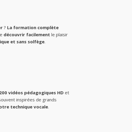
er
?
La formation complète
de
découvrir facilement
le plaisir
ique et sans solfège
.
 200 vidéos pédagogiques HD
et
 souvent inspirées de grands
otre technique vocale
.