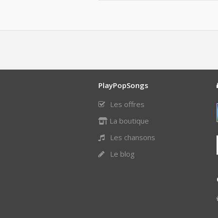
PlayPopSongs
Les offres
La boutique
Les chansons
Le blog