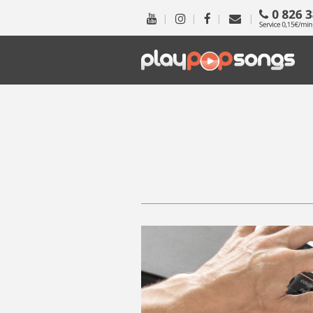
|
|
|
|