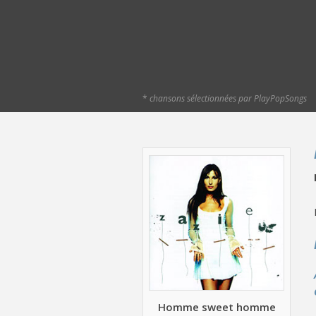
*
chansons sélectionnées par PlayPopSongs
Homme sweet homme