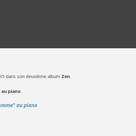
995 dans son deuxième album
Zen
.
au piano
.
homme" au piano