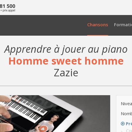
Chansons
Formati
Apprendre à jouer au piano
Homme sweet homme
Zazie
Nivea
Nomb
Pr
- Cou