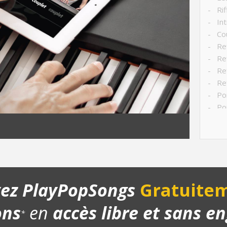
- Riff
- Int
- Cou
- Ref
- Ref
- Ref
- Ref
- Po
- Po
- Pon
- Str
- Ch
- Pla
- Bo
yez PlayPopSongs
Gratuitem
ons
en
accès libre et sans 
*