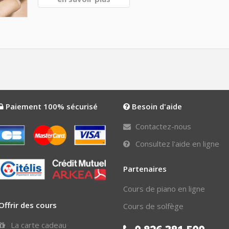
Paiement 100% sécurisé
Besoin d'aide
Contactez-nous
Consultez l'aide en ligne
Partenaires
Cours de piano en ligne
Offrir des cours
Cours de solfège
La carte cadeau