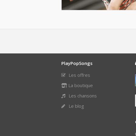
PlayPopSongs
Les offres
La boutique
Les chansons
Le blog