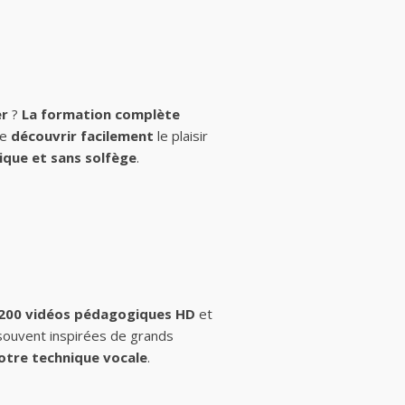
er
?
La formation complète
de
découvrir facilement
le plaisir
ique et sans solfège
.
 200 vidéos pédagogiques HD
et
 souvent inspirées de grands
otre technique vocale
.