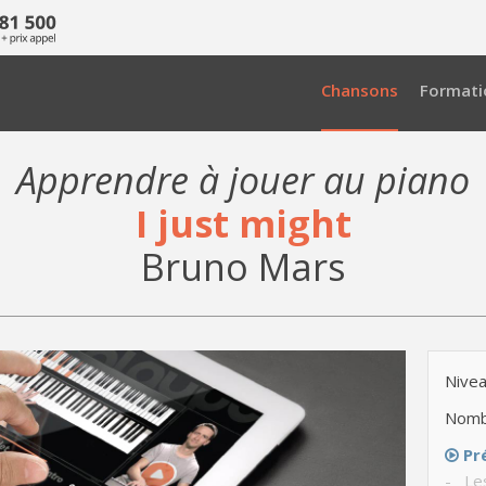
Chansons
Formati
Apprendre à jouer au piano
I just might
Bruno Mars
Nivea
Nomb
Pr
- Le