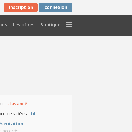
inscription
connexion
Menu
ons
Les offres
Boutique
u :
avancé
re de vidéos :
16
ésentation
s accords