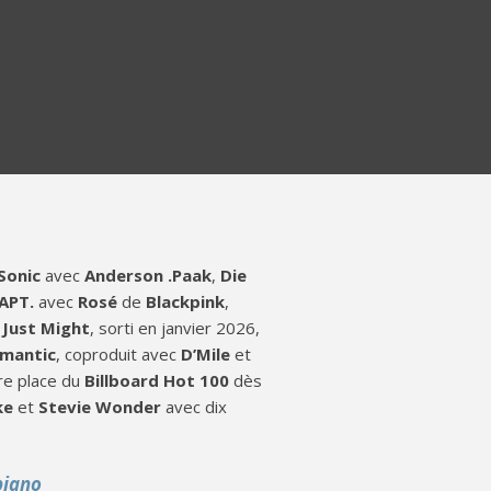
 Sonic
avec
Anderson .Paak
,
Die
APT.
avec
Rosé
de
Blackpink
,
I Just Might
, sorti en janvier 2026,
mantic
, coproduit avec
D’Mile
et
ère place du
Billboard Hot 100
dès
ke
et
Stevie Wonder
avec dix
piano