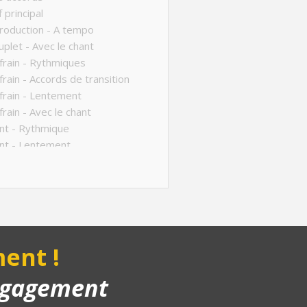
 principal
roduction - A tempo
plet - Avec le chant
rain - Rythmiques
rain - Accords de transition
rain - Lentement
rain - Avec le chant
nt - Rythmique
nt - Lentement
t - Avec le chant
ucture de la chanson
anson complète
yback piano
nus
ent !
engagement