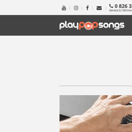
|
|
|
|