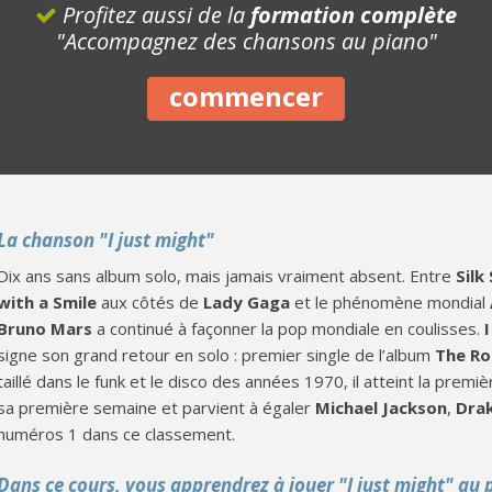
Profitez aussi de la
formation complète
"Accompagnez des chansons au piano"
commencer
La chanson "I just might"
Dix ans sans album solo, mais jamais vraiment absent. Entre
Silk
with a Smile
aux côtés de
Lady Gaga
et le phénomène mondial
Bruno Mars
a continué à façonner la pop mondiale en coulisses.
signe son grand retour en solo : premier single de l’album
The Ro
taillé dans le funk et le disco des années 1970, il atteint la premi
sa première semaine et parvient à égaler
Michael Jackson
,
Dra
numéros 1 dans ce classement.
Dans ce cours, vous apprendrez à jouer "I just might" au 