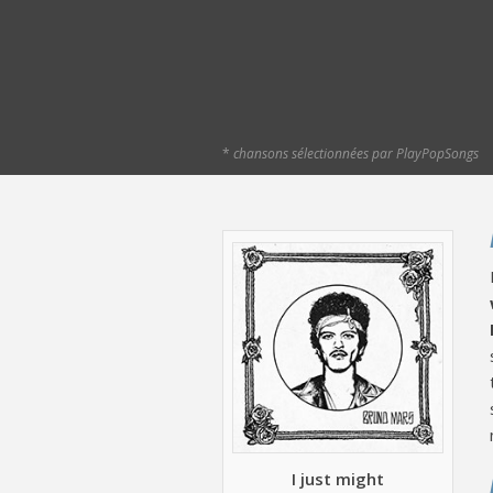
*
chansons sélectionnées par PlayPopSongs
I just might