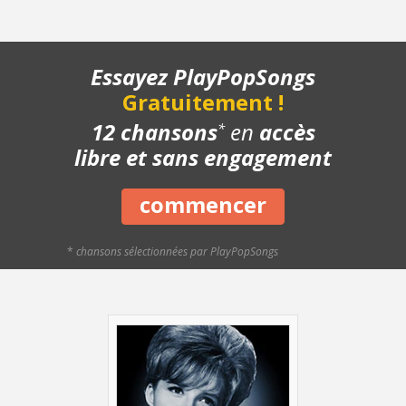
- Chanson complète
- Playback piano
Essayez PlayPopSongs
Gratuitement !
12 chansons
en
accès
*
libre et sans engagement
commencer
*
chansons sélectionnées par PlayPopSongs