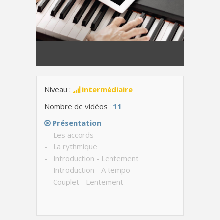
Niveau :
intermédiaire
Nombre de vidéos :
11
Présentation
- Les accords
- La rythmique
- Introduction - Lentement
- Introduction - A tempo
- Couplet - Lentement
- Couplet - Avec le chant
- Final
- Structure de la chanson