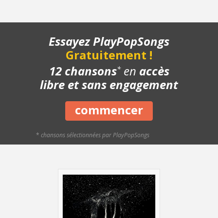
- Structure de la chanson
- Chanson complète
- Playback piano
Essayez PlayPopSongs
- Bonus
Gratuitement !
12 chansons
en
accès
*
libre et sans engagement
commencer
*
chansons sélectionnées par PlayPopSongs