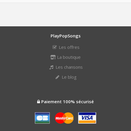
PlayPopSongs
Les offres
La boutique
Les chansons
Le blog
Paiement 100% sécurisé