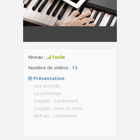
Niveau :
facile
Nombre de vidéos :
13
Présentation
- Les accords
- La rythmique
- Couplet - Lentement
- Couplet - Avec le chant
- Refrain - Lentement
- Refrain - Avec le chant
- Pont - Lentement
- Pont - Avec le chant