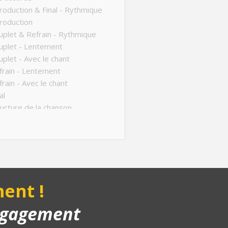
roduction & Final - Rythmique
roduction
plet & Refrain - Rythmique
uplet - Lentement
plet - Avec le chant
rain - Lentement
rain - Avec le chant
al
ucture de la chanson
anson complète
yback piano
ent !
engagement