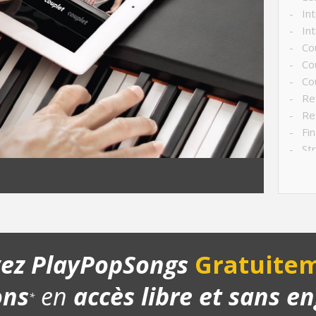
- Int
- Int
- Cou
- Co
- Cou
- Ref
- Ref
- Fin
- Str
- Ch
- Pla
yez PlayPopSongs
Gratuitem
ons
en
accès libre et sans 
*