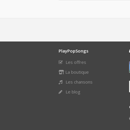
PlayPopSongs
Les offres
La boutique
Les chansons
Le blog