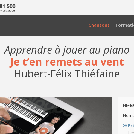
Chansons
Formati
Apprendre à jouer au piano
Je t’en remets au vent
Hubert-Félix Thiéfaine
Nivea
Nomb
Pr
- Le