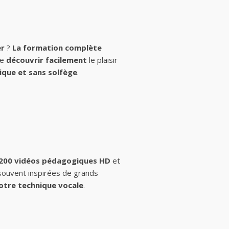
er
?
La formation complète
de
découvrir facilement
le plaisir
ique et sans solfège
.
 200 vidéos pédagogiques HD
et
 souvent inspirées de grands
otre technique vocale
.