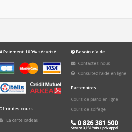
Paiement 100% sécurisé
Besoin d'aide
Contactez-nous
Consultez l'aide en ligne
Partenaires
Cours de piano en ligne
Offrir des cours
Cours de solfège
La carte cadeau