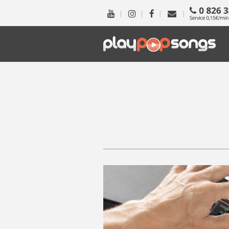
|
|
|
|