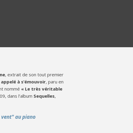
ine
, extrait de son tout premier
 appelé à s’émouvoir
, paru en
ent nommé
« Le très véritable
009, dans l’album
Sequelles
,
u vent" au piano