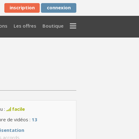
inscription
connexion
Menu
ons
Les offres
Boutique
u :
facile
re de vidéos :
13
ésentation
s accords