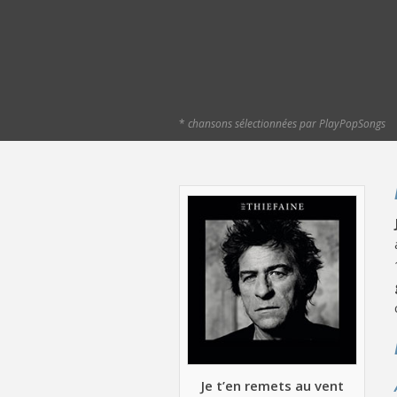
*
chansons sélectionnées par PlayPopSongs
Je t’en remets au vent