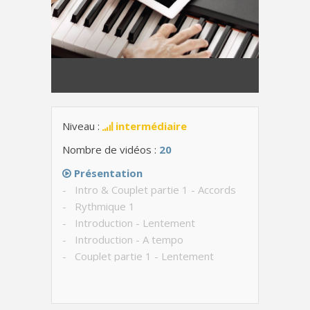
Niveau :
intermédiaire
Nombre de vidéos :
20
Présentation
- Intro & Couplet partie 1 - Accords
- Rythmique 1
- Introduction - Lentement
- Introduction - A tempo
- Couplet partie 1 - Lentement
- Couplet partie 2 - Accords
- Couplet partie 2 - Lentement
- Couplet - Avec le chant