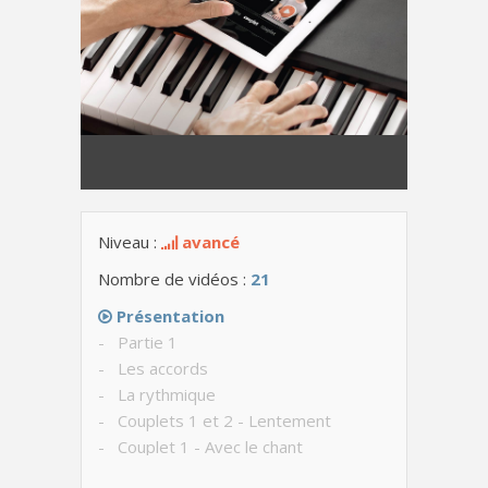
Niveau :
avancé
Nombre de vidéos :
21
Présentation
- Partie 1
- Les accords
- La rythmique
- Couplets 1 et 2 - Lentement
- Couplet 1 - Avec le chant
- Couplet 3 - Lentement