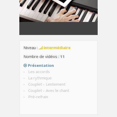
Niveau :
intermédiaire
Nombre de vidéos :
11
Présentation
- Les accords
- La rythmique
- Couplet - Lentement
- Couplet - Avec le chant
- Pré-refrain
- Refrain - Lentement
- Refrain - Avec le chant
- Structure de la chanson