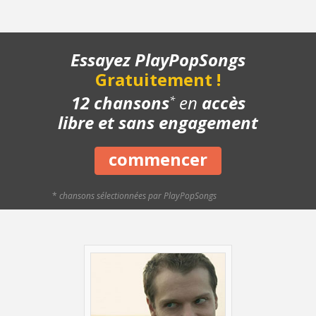
- Chanson complète
- Playback piano
Essayez PlayPopSongs
Gratuitement !
12 chansons
en
accès
*
libre et sans engagement
commencer
*
chansons sélectionnées par PlayPopSongs