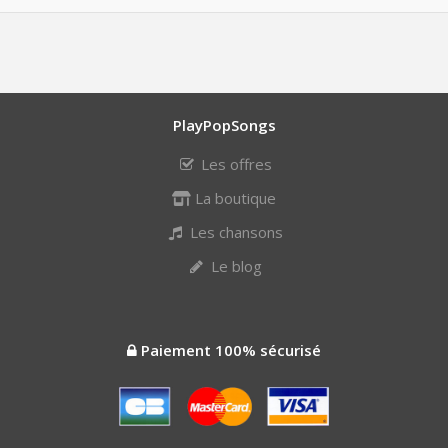
PlayPopSongs
Les offres
La boutique
Les chansons
Le blog
Paiement 100% sécurisé