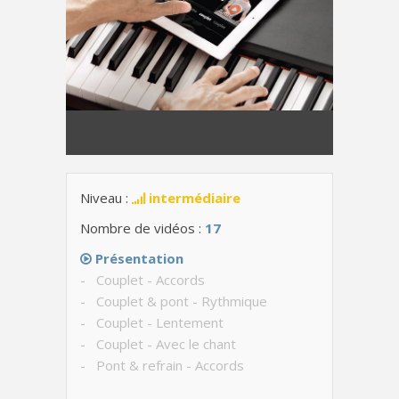
Niveau :
intermédiaire
Nombre de vidéos :
17
Présentation
- Couplet - Accords
- Couplet & pont - Rythmique
- Couplet - Lentement
- Couplet - Avec le chant
- Pont & refrain - Accords
- Pont - Lentement