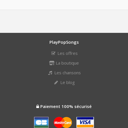
PlayPopSongs
Les offres
La boutique
Les chansons
Le blog
Paiement 100% sécurisé