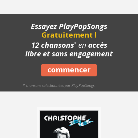
- Playback piano
- Bonus - Variante Couplet
Essayez PlayPopSongs
Gratuitement !
12 chansons
en
accès
*
libre et sans engagement
commencer
*
chansons sélectionnées par PlayPopSongs