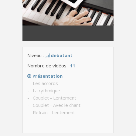
Niveau :
débutant
Nombre de vidéos :
11
Présentation
- Les accords
- La rythmique
- Couplet - Lentement
- Couplet - Avec le chant
- Refrain - Lentement
- Refrain - Avec le chant
- Structure de la chanson
- Chanson complète