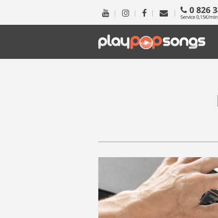
|
|
|
|