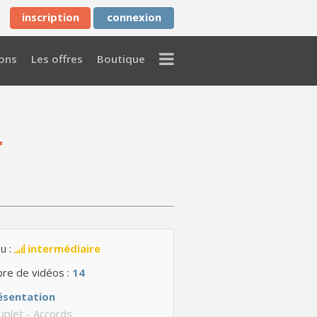
inscription
connexion
Menu
ons
Les offres
Boutique
r
u :
intermédiaire
re de vidéos :
14
ésentation
plet - Accords