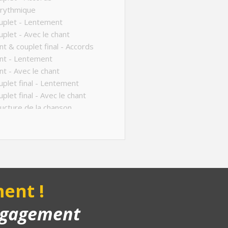
 rythmique
uplet - Lentement
plet - Avec le chant
t & couplet final - Accords
nt - Lentement
t - Avec le chant
plet final - Lentement
plet final - Avec le chant
ucture de la chanson
anson complète
yback piano
nus
ent !
engagement