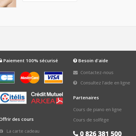
Paiement 100% sécurisé
Besoin d'aide
Contactez-nous
Consultez l'aide en ligne
Partenaires
Cours de piano en ligne
Offrir des cours
Cours de solfège
La carte cadeau