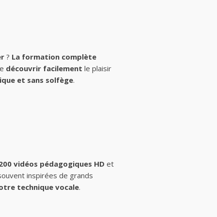
er
?
La formation complète
de
découvrir facilement
le plaisir
ique et sans solfège
.
 200 vidéos pédagogiques HD
et
 souvent inspirées de grands
otre technique vocale
.