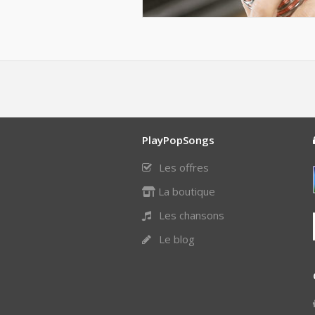
PlayPopSongs
Les offres
La boutique
Les chansons
Le blog