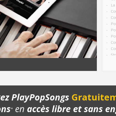
- La
- Co
- Cou
- Pon
- Po
- Pon
- Cou
- Cou
- Str
- Ch
- Pla
- Bo
yez PlayPopSongs
Gratuitem
ons
en
accès libre et sans 
*