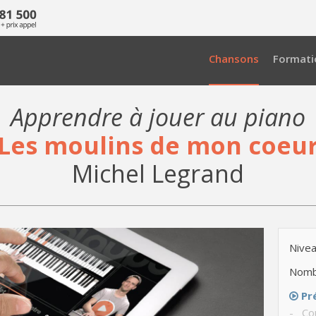
Chansons
Formati
Apprendre à jouer au piano
Les moulins de mon coeu
Michel Legrand
Nivea
Nomb
Pr
- Cou