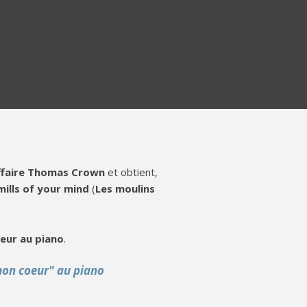
ffaire Thomas Crown
et obtient,
ills of your mind
(
Les moulins
eur au piano
.
mon coeur" au piano