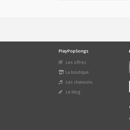
PlayPopSongs
Les offres
La boutique
Les chansons
Le blog