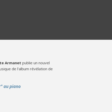
tte Armanet
publie un nouvel
musique de l’album révélation de
" au piano