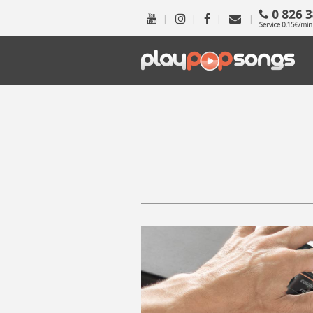
|
|
|
|