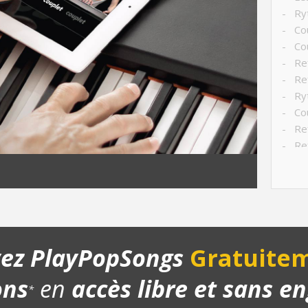
- Ry
- Cou
- Cou
- Ref
- Ref
- Ry
- Cou
- Ref
- Ref
- Ref
- Str
- Ch
- Pla
- Bo
yez PlayPopSongs
Gratuitem
ons
en
accès libre et sans 
*