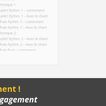
thmique 1
plet Rythm. 1 - Lentement
plet Rythm. 1 - Avec le chant
rain Rythm. 1 - Lentement
rain Rythm. 1 - Avec le chant
thmique 2
plet Rythm. 2 - Avec le chant
rain Rythm. 2 - Avec le chant
rain final - Lentement
rain final - Avec le chant
ucture de la chanson
anson complète
yback piano
nus
ent !
engagement