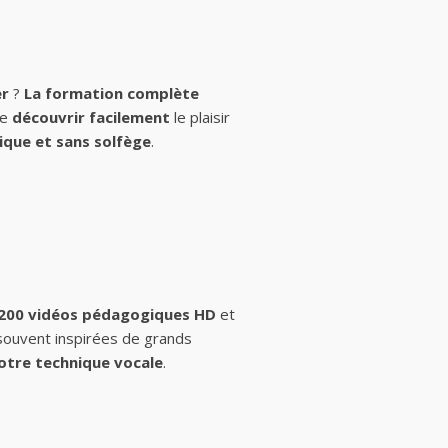
er
?
La formation complète
de
découvrir facilement
le plaisir
ique et sans solfège
.
 200 vidéos pédagogiques HD
et
 souvent inspirées de grands
otre technique vocale
.