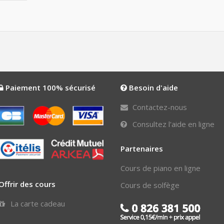
Paiement 100% sécurisé
Besoin d'aide
Contactez-nous
Consultez l'aide en ligne
Partenaires
Cours de piano en ligne
Offrir des cours
Cours de solfège
La carte cadeau