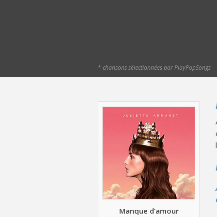
*
chansons sélectionnées par PlayPopSongs
Manque d’amour