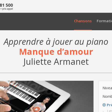
Chansons
Formati
Apprendre à jouer au piano
Manque d’amour
Juliette Armanet
Nivea
Nomb
Pr
- Le