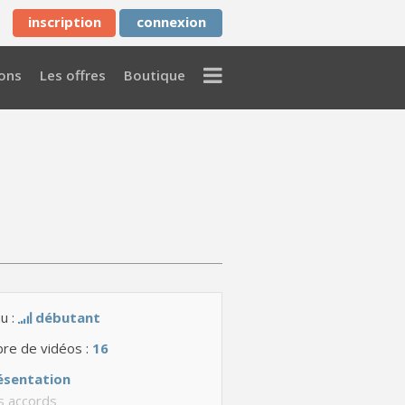
inscription
connexion
Menu
ons
Les offres
Boutique
u :
débutant
re de vidéos :
16
ésentation
s accords