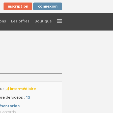
inscription
connexion
Menu
ons
Les offres
Boutique
u :
intermédiaire
re de vidéos :
15
ésentation
s accords