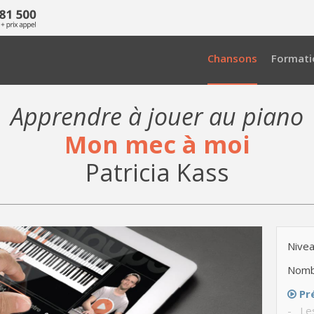
Chansons
Formati
Apprendre à jouer au piano
Mon mec à moi
Patricia Kass
Nivea
Nomb
Pr
- Le