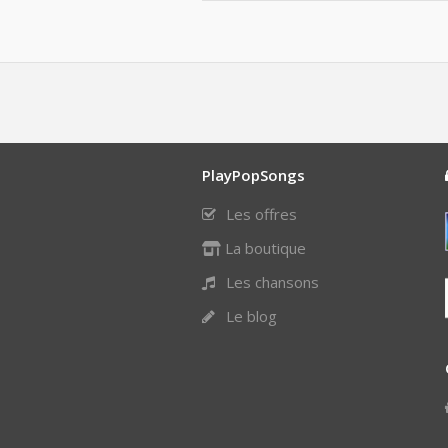
PlayPopSongs
Les offres
La boutique
Les chansons
Le blog