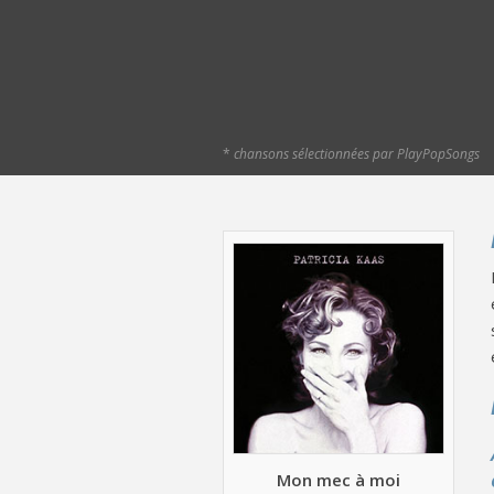
*
chansons sélectionnées par PlayPopSongs
Mon mec à moi