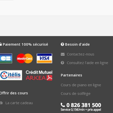
Paiement 100% sécurisé
Besoin d'aide
Contactez-nous
Consultez l'aide en ligne
Partenaires
Cours de piano en ligne
Offrir des cours
Cours de solfège
La carte cadeau