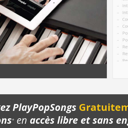
- Int
- Int
- Co
- Cou
- Po
- Po
- Ref
- Ref
- Ref
- Str
- Ch
- Pla
- Bon
yez PlayPopSongs
Gratuitem
ons
en
accès libre et sans 
*