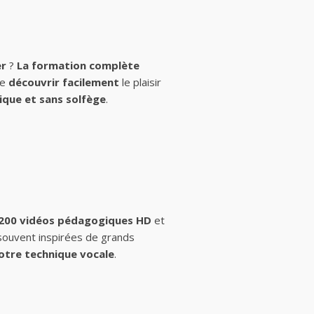
er
?
La formation complète
de
découvrir facilement
le plaisir
ique et sans solfège
.
 200 vidéos pédagogiques HD
et
 souvent inspirées de grands
otre technique vocale
.