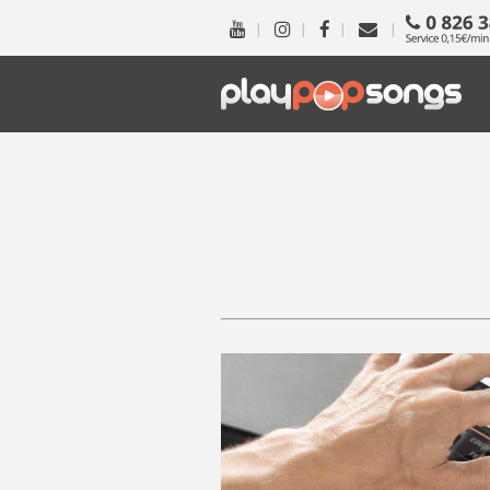
|
|
|
|