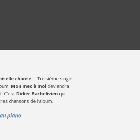
iselle chante…
Troisième single
album,
Mon mec à moi
deviendra
t. C’est
Didier Barbelivien
qui
res chansons de l’album.
 au piano