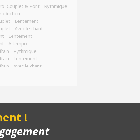
ro, Couplet & Pont - Rythmique
roduction
uplet - Lentement
plet - Avec le chant
nt - Lentement
nt - A tempo
rain - Rythmique
rain - Lentement
rain - Avec le chant
ucture de la chanson
anson complète
yback piano
us - Variante refrain
ent !
engagement