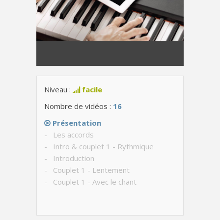
Niveau :
facile
Nombre de vidéos :
16
Présentation
- Les accords
- Intro & couplet 1 - Rythmique
- Introduction
- Couplet 1 - Lentement
- Couplet 1 - Avec le chant
- Couplet 2 - Rythmique
- Couplet 2 - Lentement
- Couplet 2 - Avec le chant