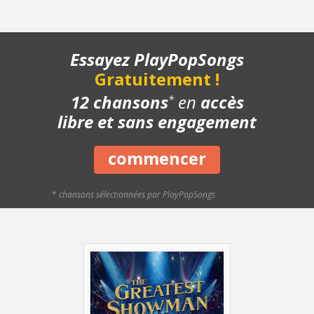
- Refrain - Rythmique
- Refrain - Lentement
- Refrain - Avec le chant
Essayez PlayPopSongs
- Structure de la chanson
Gratuitement !
- Chanson complète
- Playback piano
12 chansons
en
accès
*
- Bonus
libre et sans engagement
commencer
*
chansons sélectionnées par PlayPopSongs