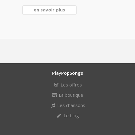
en savoir plus
PlayPopSongs
Les offres
La boutique
Les chansons
Le blog