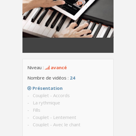
Niveau :
avancé
Nombre de vidéos :
24
Présentation
- Couplet - Accords
- La rythmique
- Fills
- Couplet - Lentement
- Couplet - Avec le chant
- Refrain - Accords