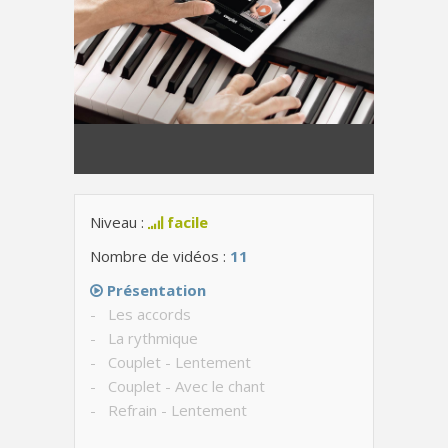
Niveau :
facile
Nombre de vidéos :
11
Présentation
- Les accords
- La rythmique
- Couplet - Lentement
- Couplet - Avec le chant
- Refrain - Lentement
- Refrain - Avec le chant