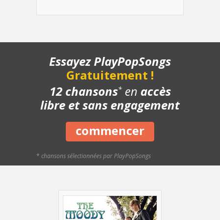
- Structure de la chanson
- Chanson complète
- Playback piano
- Bonus
Essayez PlayPopSongs
Gratuitement !
12 chansons
en
accès
*
libre et sans engagement
commencer
*
chansons sélectionnées par PlayPopSongs