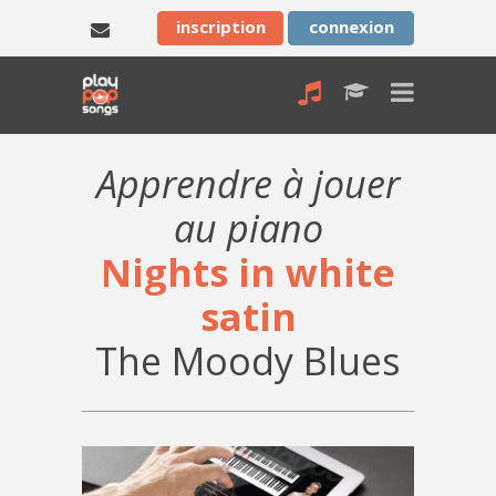
inscription
connexion
Apprendre à jouer
au piano
Nights in white
satin
The Moody Blues