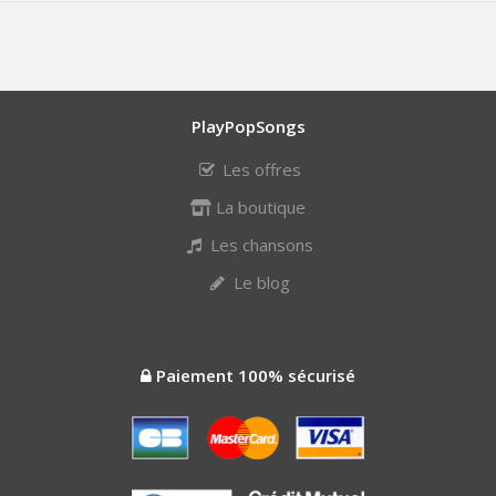
PlayPopSongs
Les offres
La boutique
Les chansons
Le blog
Paiement 100% sécurisé