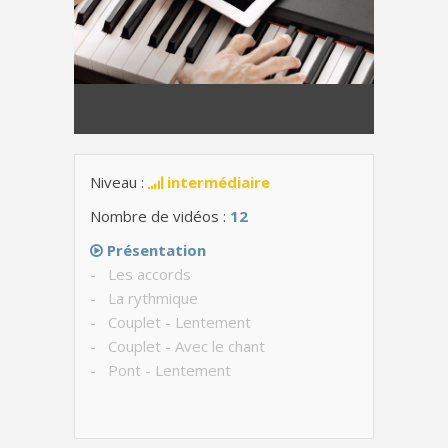
Niveau :
intermédiaire
Nombre de vidéos :
12
Présentation
- Les accords
- La rythmique
- Couplet - Lentement
- Couplet - Avec le chant
- Pont - Lentement
- Pont - Avec le chant
- Refrain - Lentement
- Refrain - Avec le chant