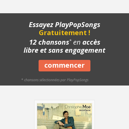
- Structure de la chanson
- Chanson complète
- Playback piano
Essayez PlayPopSongs
Gratuitement !
12 chansons
en
accès
*
libre et sans engagement
commencer
*
chansons sélectionnées par PlayPopSongs