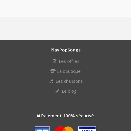
PlayPopSongs
Les offres
La boutique
Les chansons
Le blog
Paiement 100% sécurisé