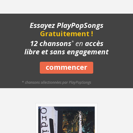
- Refrain - Lentement
- Refrain - Avec le chant
- Pont - Lentement
Essayez PlayPopSongs
- Pont - A tempo
Gratuitement !
- Structure de la chanson
- Chanson complète
12 chansons
en
accès
*
- Playback piano
libre et sans engagement
- Bonus
commencer
*
chansons sélectionnées par PlayPopSongs