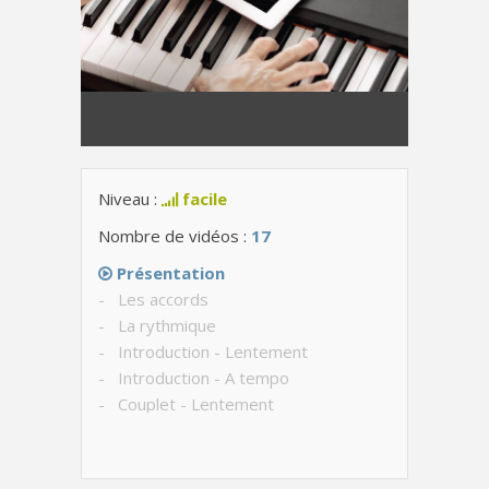
Niveau :
facile
Nombre de vidéos :
17
Présentation
- Les accords
- La rythmique
- Introduction - Lentement
- Introduction - A tempo
- Couplet - Lentement
- Couplet - Avec le chant
- Pré-refrain - Lentement
- Pré-refrain - Avec le chant