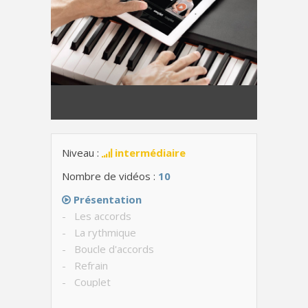
Niveau :
intermédiaire
Nombre de vidéos :
10
Présentation
- Les accords
- La rythmique
- Boucle d'accords
- Refrain
- Couplet
- Structure de la chanson