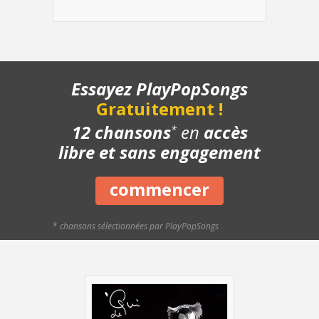
- Chanson complète
- Playback piano
- Bonus - Variante Introduction
Essayez PlayPopSongs
Gratuitement !
12 chansons
en
accès
*
libre et sans engagement
commencer
*
chansons sélectionnées par PlayPopSongs