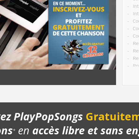
- Int
- Int
- Cou
- Co
- Cou
- Ref
- Ref
- Ref
- Po
- Str
- Ch
- Pla
yez PlayPopSongs
Gratuitem
ons
en
accès libre et sans 
*