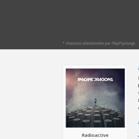
*
chansons sélectionnées par PlayPopSongs
Radioactive