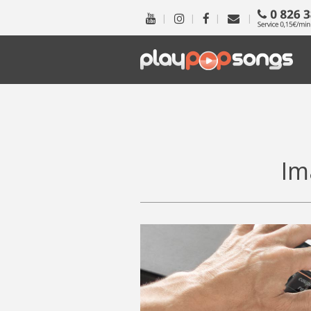
|
|
|
|
Im