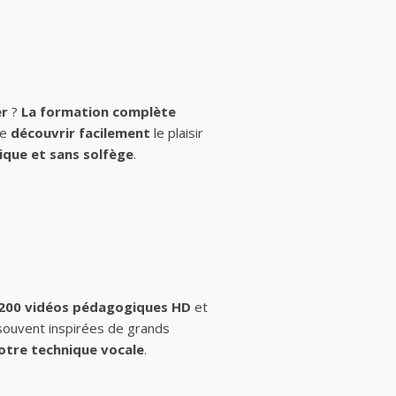
er
?
La formation complète
de
découvrir facilement
le plaisir
ique et sans solfège
.
 200 vidéos pédagogiques HD
et
 souvent inspirées de grands
otre technique vocale
.