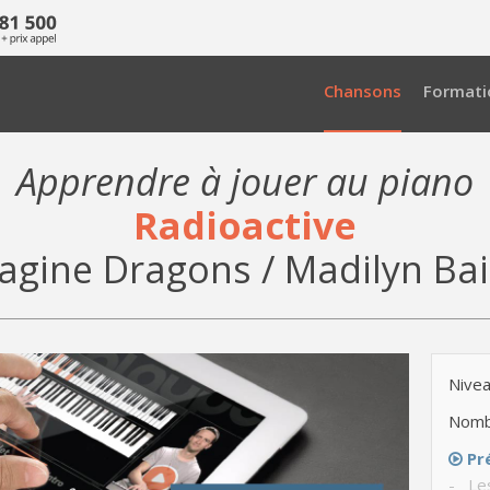
Chansons
Formati
Apprendre à jouer au piano
Radioactive
agine Dragons / Madilyn Bai
Nivea
Nomb
Pr
- Le