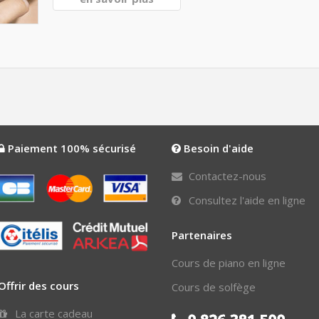
Paiement 100% sécurisé
Besoin d'aide
Contactez-nous
Consultez l'aide en ligne
Partenaires
Cours de piano en ligne
Offrir des cours
Cours de solfège
La carte cadeau