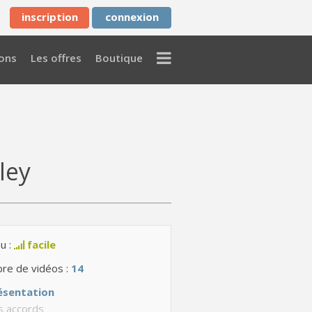
inscription
connexion
Menu
ons
Les offres
Boutique
ley
u :
facile
re de vidéos :
14
ésentation
s accords