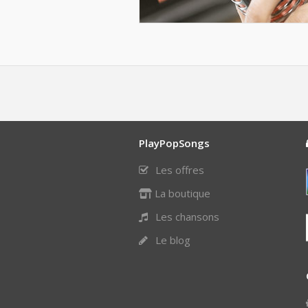
PlayPopSongs
Les offres
La boutique
Les chansons
Le blog