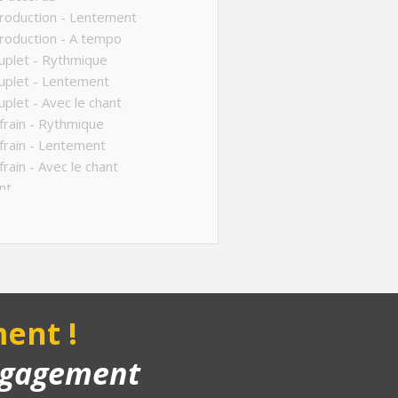
roduction - Lentement
roduction - A tempo
plet - Rythmique
uplet - Lentement
plet - Avec le chant
rain - Rythmique
rain - Lentement
rain - Avec le chant
nt
ucture de la chanson
anson complète
yback piano
ent !
engagement