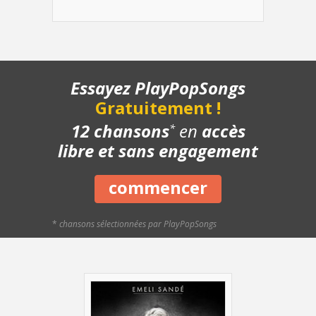
- Pont - Lentement
- Pont - Avec le chant
- Structure de la chanson
- Chanson complète
- Playback piano
Essayez PlayPopSongs
- Bonus
Gratuitement !
12 chansons
en
accès
*
libre et sans engagement
commencer
*
chansons sélectionnées par PlayPopSongs