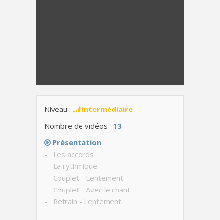
Niveau :
intermédiaire
Nombre de vidéos :
13
Présentation
- Les accords
- La rythmique
- Couplet - Lentement
- Couplet - Avec le chant
- Refrain - Lentement
- Refrain - Avec le chant