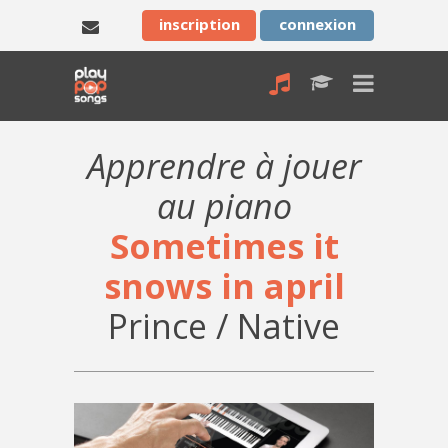
inscription
connexion
Apprendre à jouer
au piano
Sometimes it
snows in april
Prince / Native