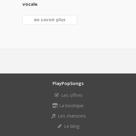
vocale
.
en savoir plus
PlayPopSongs
Les offres
La boutique
Les chansons
Le blog