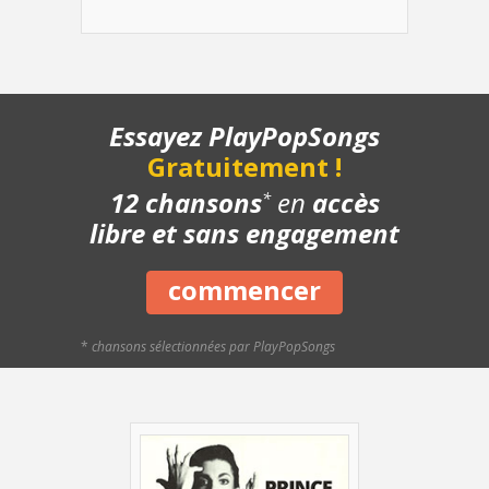
- Structure de la chanson
- Chanson complète
- Playback piano
Essayez PlayPopSongs
Gratuitement !
12 chansons
en
accès
*
libre et sans engagement
commencer
*
chansons sélectionnées par PlayPopSongs