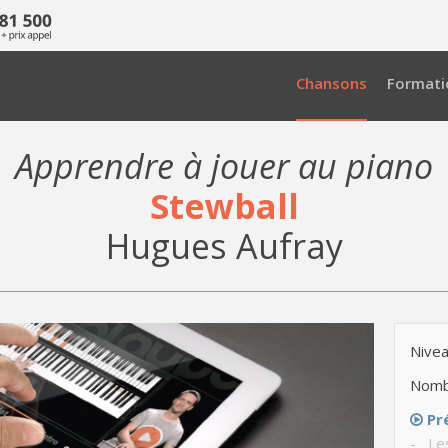
Chansons
Formati
Apprendre à jouer au piano
Stewball
Hugues Aufray
Nivea
Nomb
Pr
- Le