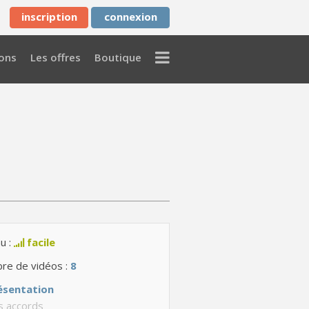
inscription
connexion
Menu
ons
Les offres
Boutique
u :
facile
re de vidéos :
8
ésentation
s accords