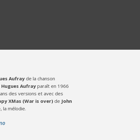
ues Aufray
de la chanson
r
Hugues Aufray
paraît en 1966
dans des versions et avec des
py XMas (War is over)
de
John
 la mélodie.
ano