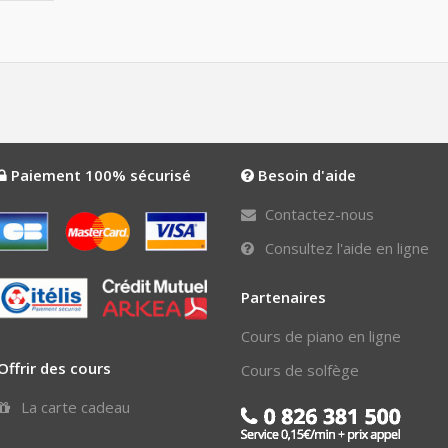
Paiement 100% sécurisé
Besoin d'aide
Contactez-nous
Consultez l'aide en ligne
Partenaires
Cours de piano en ligne
Offrir des cours
Cours de solfège
La carte cadeau