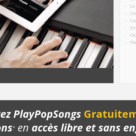
- La
- Co
- Cou
- Str
- Ch
- Pla
yez PlayPopSongs
Gratuitem
ons
en
accès libre et sans 
*