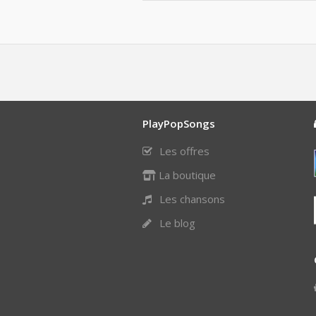
PlayPopSongs
Les offres
La boutique
Les chansons
Le blog