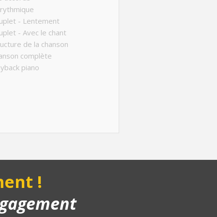
 rythmique
uplet - Lentement
plet - Avec le chant
ucture de la chanson
anson complète
yback piano
ent !
engagement