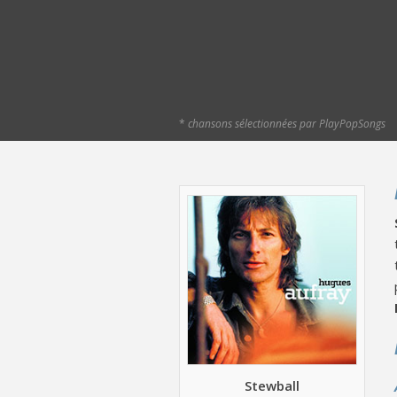
*
chansons sélectionnées par PlayPopSongs
Stewball