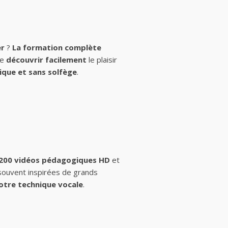
er
?
La formation complète
de
découvrir facilement
le plaisir
ique et sans solfège
.
 200 vidéos pédagogiques HD
et
 souvent inspirées de grands
otre technique vocale
.