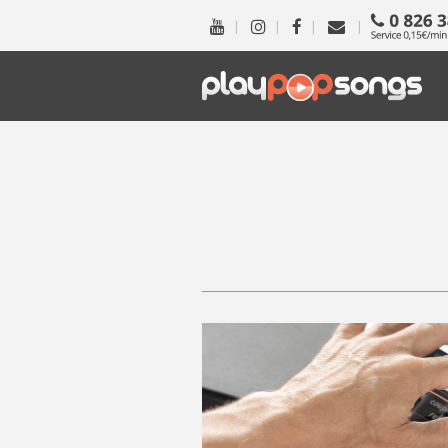
|
|
|
|