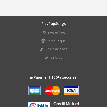
PlayPopSongs
Les offres
La boutique
Les chansons
Le blog
Paiement 100% sécurisé