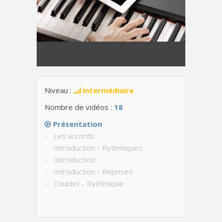
Niveau :
intermédiaire
Nombre de vidéos :
18
Présentation
- Les accords
- Introduction - Rythmiques
- Introduction
- Introduction - Reprises
- Couplet - Rythmique
- Couplet - Lentement
- Couplet - Avec le chant
- Refrain - Rythmique