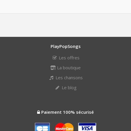
PlayPopSongs
Les offres
La boutique
Les chansons
Le blog
Paiement 100% sécurisé