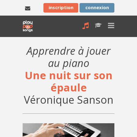
inscription
connexion
Apprendre à jouer
au piano
Une nuit sur son
épaule
Véronique Sanson