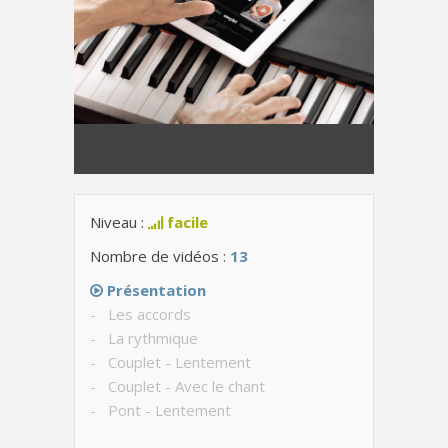
Niveau :
facile
Nombre de vidéos :
13
Présentation
- Les accords
- La rythmique
- Couplet - Lentement
- Couplet - Avec le chant
- Pont - Lentement
- Pont - Avec le chant