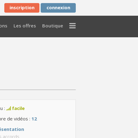
inscription
connexion
Menu
ons
Les offres
Boutique
u :
facile
re de vidéos :
12
ésentation
s accords