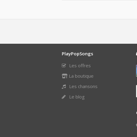
PlayPopSongs
Les offres
La boutique
Les chansons
Le blog