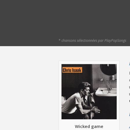
*
chansons sélectionnées par PlayPopSongs
Wicked game