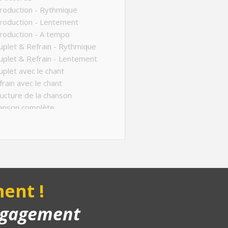
roduction - Rythmique
roduction - Lentement
roduction - A tempo
plet & Refrain - Rythmique
plet & Refrain - Lentement
plet avec le chant
rain avec le chant
ucture de la chanson
anson complète
yback piano
ent !
engagement