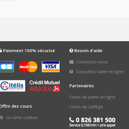
Paiement 100% sécurisé
Besoin d'aide
Contactez-nous
Consultez l'aide en ligne
Partenaires
Cours de piano en ligne
Offrir des cours
Cours de solfège
La carte cadeau