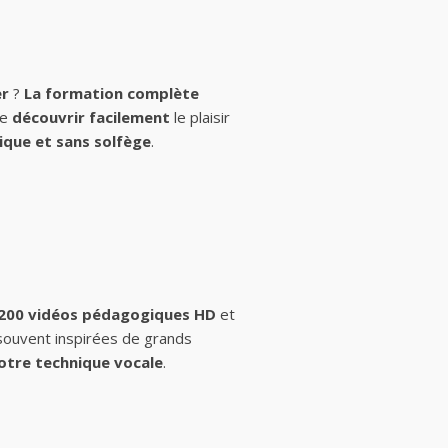
er
?
La formation complète
de
découvrir facilement
le plaisir
ique et sans solfège
.
 200 vidéos pédagogiques HD
et
 souvent inspirées de grands
otre technique vocale
.