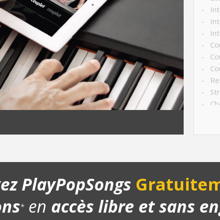
- Int
- Int
- Int
- Cou
- Cou
- Cou
- Ref
- Str
- Ch
- Pla
yez PlayPopSongs
Gratuitem
ons
en
accès libre et sans 
*