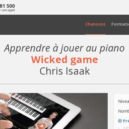
Chansons
Formati
Apprendre à jouer au piano
Wicked game
Chris Isaak
Nivea
Nomb
Pr
- Le