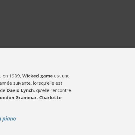
ru en 1989,
Wicked game
est une
l’année suivante, lorsqu’elle est
 de
David Lynch
, qu’elle rencontre
London Grammar
,
Charlotte
u piano