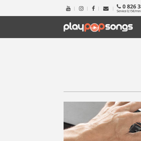
|
|
|
|