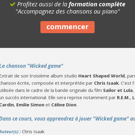
Profitez aussi de la
formation complète
"Accompagnez des chansons au piano"
commencer
La chanson "Wicked game"
Extrait de son troisième album studio
Heart Shaped World
, pa
chanson écrite, composée et interprétée par
Chris Isaak
. C’est 
utilisée dans le cadre de la bande originale du film
Sailor et Lula
,
un succès international. Elle sera reprise notamment par
R.E.M.
,
Cardin
,
Emilie Simon
et
Céline Dion
.
Dans ce cours, vous apprendrez à jouer "Wicked game" a
Auteur(s) :
Chris Isaak