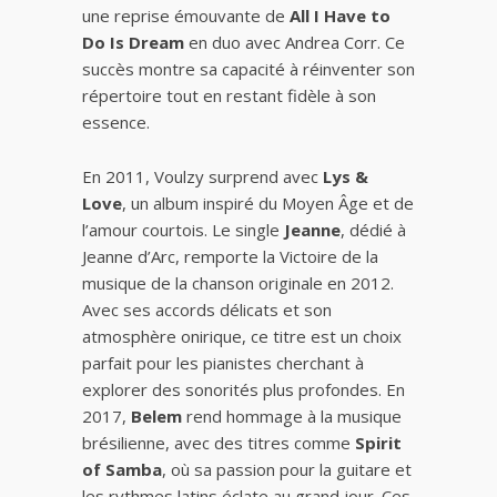
une reprise émouvante de
All I Have to
Do Is Dream
en duo avec Andrea Corr. Ce
succès montre sa capacité à réinventer son
répertoire tout en restant fidèle à son
essence.
En 2011, Voulzy surprend avec
Lys &
Love
, un album inspiré du Moyen Âge et de
l’amour courtois. Le single
Jeanne
, dédié à
Jeanne d’Arc, remporte la Victoire de la
musique de la chanson originale en 2012.
Avec ses accords délicats et son
atmosphère onirique, ce titre est un choix
parfait pour les pianistes cherchant à
explorer des sonorités plus profondes. En
2017,
Belem
rend hommage à la musique
brésilienne, avec des titres comme
Spirit
of Samba
, où sa passion pour la guitare et
les rythmes latins éclate au grand jour. Ces