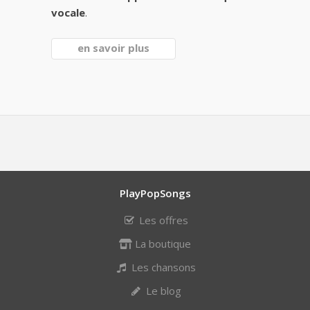
vocale
.
en savoir plus
PlayPopSongs
Les offres
La boutique
Les chansons
Le blog