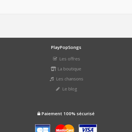
PlayPopSongs
Les offres
La boutique
Les chansons
Le blog
Paiement 100% sécurisé