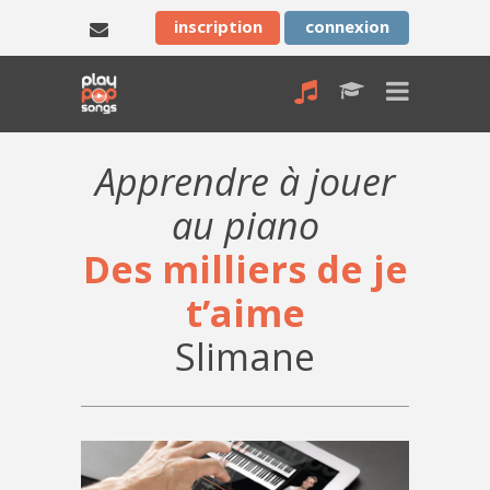
inscription
connexion
Apprendre à jouer
au piano
Des milliers de je
t’aime
Slimane