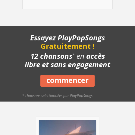
- Rythmique 2
- Refrain - Lentement
- Refrain - Avec le chant
- Pont
- Structure de la chanson
Essayez PlayPopSongs
- Chanson complète
Gratuitement !
- Playback piano
12 chansons
en
accès
*
libre et sans engagement
commencer
*
chansons sélectionnées par PlayPopSongs