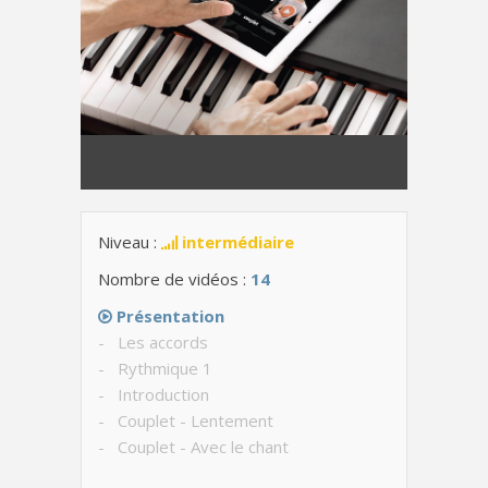
Niveau :
intermédiaire
Nombre de vidéos :
14
Présentation
- Les accords
- Rythmique 1
- Introduction
- Couplet - Lentement
- Couplet - Avec le chant
- Pré-refrain