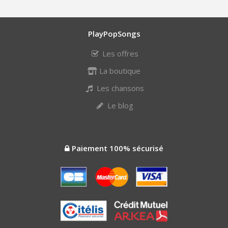
PlayPopSongs
Les offres
La boutique
Les chansons
Le blog
Paiement 100% sécurisé