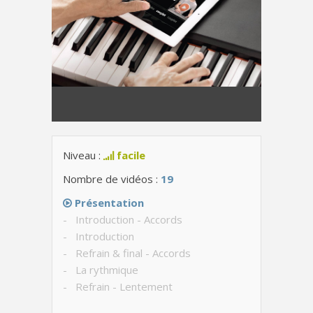
Niveau :
facile
Nombre de vidéos :
19
Présentation
- Introduction - Accords
- Introduction
- Refrain & final - Accords
- La rythmique
- Refrain - Lentement
- Refrain - Avec le chant