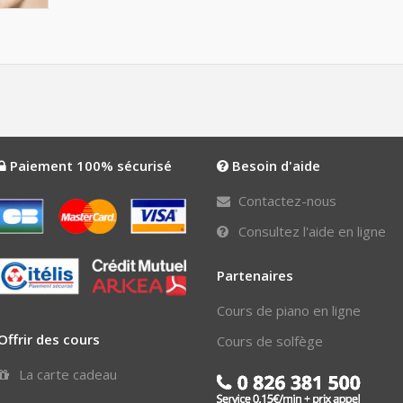
Paiement 100% sécurisé
Besoin d'aide
Contactez-nous
Consultez l'aide en ligne
Partenaires
Cours de piano en ligne
Offrir des cours
Cours de solfège
La carte cadeau