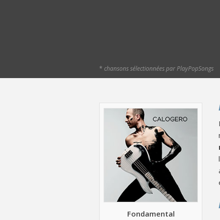
*
chansons sélectionnées par PlayPopSongs
Fondamental