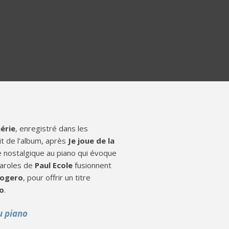
érie
, enregistré dans les
t de l’album, après
Je joue de la
e nostalgique au piano qui évoque
paroles de
Paul Ecole
fusionnent
logero
, pour offrir un titre
o
.
u piano