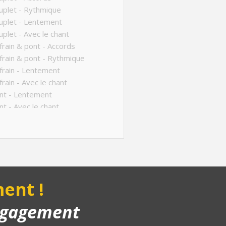
plet - Rythmique
uplet - Lentement
plet - Avec le chant
rain & pont - Accords
rain & pont - Rythmique
rain - Lentement
rain - Avec le chant
nt - Lentement
t - Avec le chant
ucture de la chanson
anson complète
yback piano
us - Variante Refrain
ent !
engagement