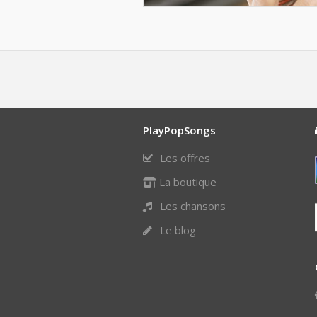
PlayPopSongs
Les offres
La boutique
Les chansons
Le blog