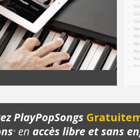
- Cou
- Co
- Cou
- Ref
- Ref
- Ref
- Ref
- Po
- Pon
- Str
- Ch
- Pla
- Bon
yez PlayPopSongs
Gratuitem
ons
en
accès libre et sans 
*