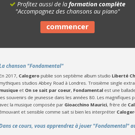
Profitez aussi de la
formation complète
"Accompagnez des chansons au piano"
commencer
La chanson "Fondamental"
En 2017,
Calogero
publie son septième album studio
Liberté Ch
mythiques studios Abbey Road à Londres. Troisième single extrai
musique
et
On se sait par coeur
,
Fondamental
est une ballad
les souvenirs de jeunesse dans les années 80. Les magnifiques 
avec la musique composée par
Gioacchino Maurici
, frère de
Ca
émouvant et sensible comme sait si bien les interpréter
Caloger
Dans ce cours, vous apprendrez à jouer "Fondamental" a