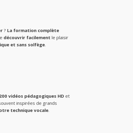
er
?
La formation complète
de
découvrir facilement
le plaisir
ique et sans solfège
.
 200 vidéos pédagogiques HD
et
 souvent inspirées de grands
otre technique vocale
.