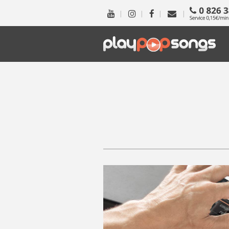
|
|
|
|