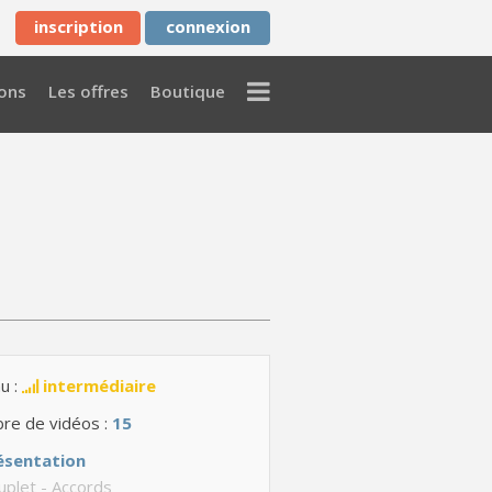
inscription
connexion
Menu
ons
Les offres
Boutique
u :
intermédiaire
re de vidéos :
15
ésentation
plet - Accords