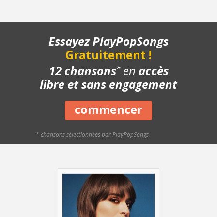
- Bonus - Variante rythmique
Essayez PlayPopSongs
Gratuitement !
12 chansons
en
accès
*
libre et sans engagement
commencer
*
chansons sélectionnées par PlayPopSongs