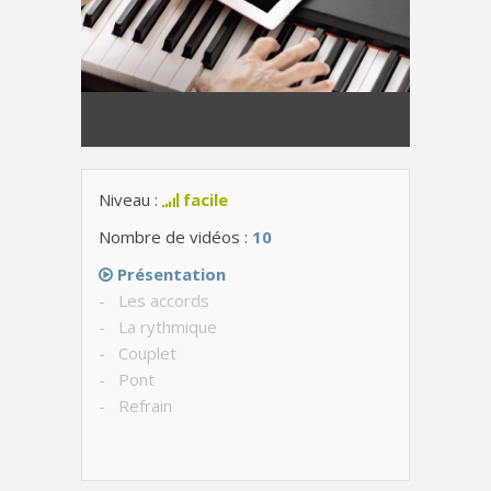
Niveau :
facile
Nombre de vidéos :
10
Présentation
- Les accords
- La rythmique
- Couplet
- Pont
- Refrain
- Structure de la chanson
- Chanson complète
- Playback piano