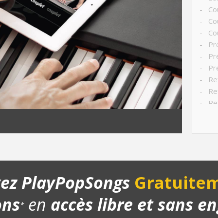
- Cou
- Co
- Cou
- Pré
- Pré
- Pré
- Ref
- Ref
- Ref
- Po
- Po
- Str
- Ch
- Pla
yez PlayPopSongs
Gratuitem
ons
en
accès libre et sans 
*