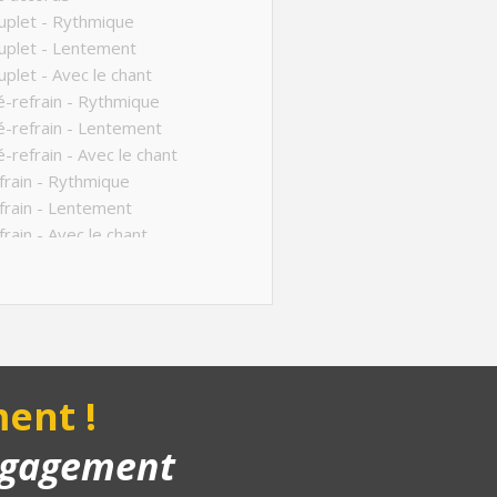
plet - Rythmique
uplet - Lentement
plet - Avec le chant
-refrain - Rythmique
-refrain - Lentement
-refrain - Avec le chant
rain - Rythmique
rain - Lentement
rain - Avec le chant
nt - Rythmique
nt
ucture de la chanson
anson complète
yback piano
ent !
engagement