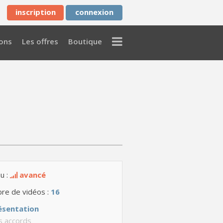
inscription
connexion
Menu
ons
Les offres
Boutique
u :
avancé
re de vidéos :
16
ésentation
s accords