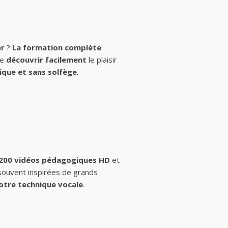
er
?
La formation complète
de
découvrir facilement
le plaisir
ique et sans solfège
.
 200 vidéos pédagogiques HD
et
 souvent inspirées de grands
otre technique vocale
.