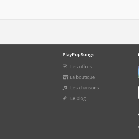
PlayPopSongs
Les offres
La boutique
Les chansons
Le blog