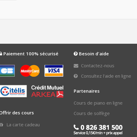
Paiement 100% sécurisé
Besoin d'aide
Contactez-nous
Consultez l'aide en ligne
Partenaires
Cours de piano en ligne
Offrir des cours
Cours de solfège
La carte cadeau