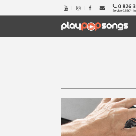
|
|
|
|