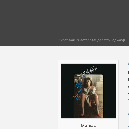
*
chansons sélectionnées par PlayPopSongs
Maniac