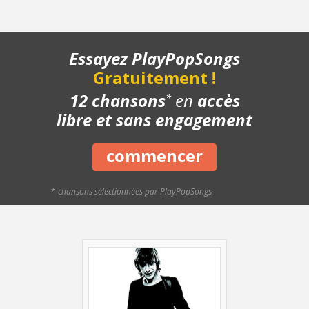
- Pont - Avec le chant
- Structure de la chanson
- Chanson complète
Essayez PlayPopSongs
- Playback piano
Gratuitement !
12 chansons
en
accès
*
libre et sans engagement
commencer
*
chansons sélectionnées par PlayPopSongs