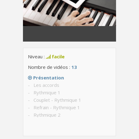
Niveau :
facile
Nombre de vidéos :
13
Présentation
- Les accords
- Rythmique 1
- Couplet - Rythmique 1
- Refrain - Rythmique 1
- Rythmique 2
- Couplet - Rythmique 2
- Refrain - Rythmique 2
- Pont - Lentement